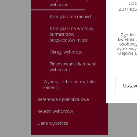
coo
wyborcze
zamies
Kandydaci na radnych
Kandydaci na wójtów,
burmistrzów i
Zgodnie
kwietnia 
prezydentów miast
osobowyc
dyrektywy
Okręgi wyborcze
Krajowe B
Finansowanie kampanii
wyborczej
Wybory i referenda w toku
Ustaw
kadencji
Referenda ogólnokrajowe
Rejestr wyborców
Dane wyborcze