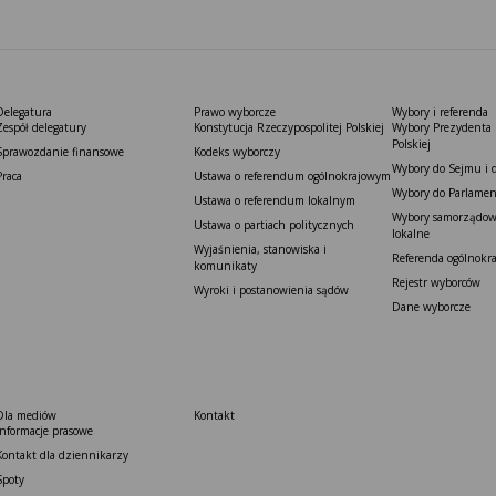
Delegatura
Prawo wyborcze
Wybory i referenda
Zespół delegatury
Konstytucja Rzeczypospolitej Polskiej​
Wybory Prezydenta 
Polskiej
Sprawozdanie finansowe
Kodeks wyborczy
Wybory do Sejmu i 
Praca
Ustawa o referendum ogólnokrajowym
Wybory do Parlamen
Ustawa o referendum lokalnym
Wybory samorządowe
Ustawa o partiach politycznych
lokalne
Wyjaśnienia, stanowiska i
Referenda ogólnokr
komunikaty
Rejestr wyborców
Wyroki i postanowienia sądów
Dane wyborcze
Dla mediów
Kontakt
Informacje prasowe
Kontakt dla dziennikarzy
Spoty