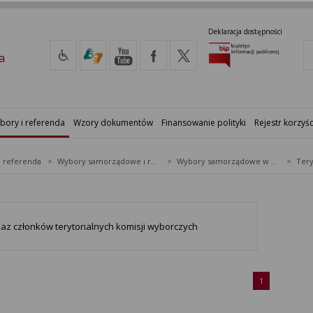
Deklaracja dostępności
a
bory i referenda
Wzory dokumentów
Finansowanie polityki
Rejestr korzyśc
i referenda
Wybory samorządowe i referenda lokalne
Wybory samorządowe w 2006&nbsp;r.
az członków terytorialnych komisji wyborczych
1