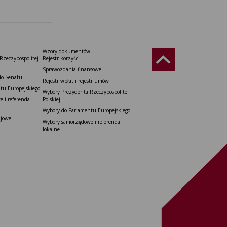
Wzory dokumentów
Rzeczypospolitej
Rejestr korzyści
Sprawozdania finansowe
do Senatu
Rejestr wpłat i rejestr umów
tu Europejskiego
Wybory Prezydenta Rzeczypospolitej
 i referenda
Polskiej
Wybory do Parlamentu Europejskiego
ajowe
Wybory samorządowe i referenda
lokalne