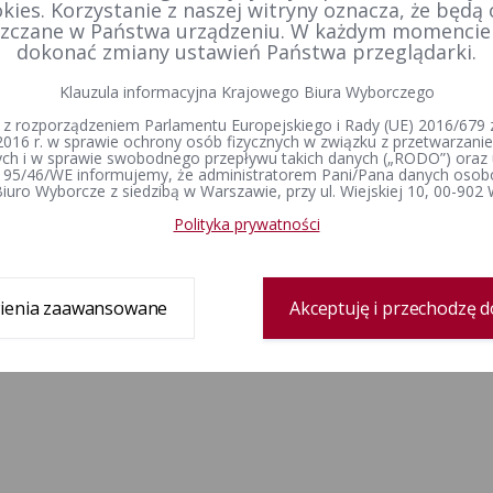
kies. Korzystanie z naszej witryny oznacza, że będą
zczane w Państwa urządzeniu. W każdym momenci
dokonać zmiany ustawień Państwa przeglądarki.
Klauzula informacyjna Krajowego Biura Wyborczego
 z rozporządzeniem Parlamentu Europejskiego i Rady (UE) 2016/679 z
2016 r. w sprawie ochrony osób fizycznych w związku z przetwarzan
h i w sprawie swobodnego przepływu takich danych („RODO”) oraz 
 95/46/WE informujemy, że administratorem Pani/Pana danych osob
iuro Wyborcze z siedzibą w Warszawie, przy ul. Wiejskiej 10, 00-902
Polityka prywatności
ienia zaawansowane
Akceptuję i przechodzę d