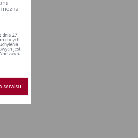
 one
e można
 dnia 27
iem danych
uchylenia
owych jest
 Warszawa.
o serwisu