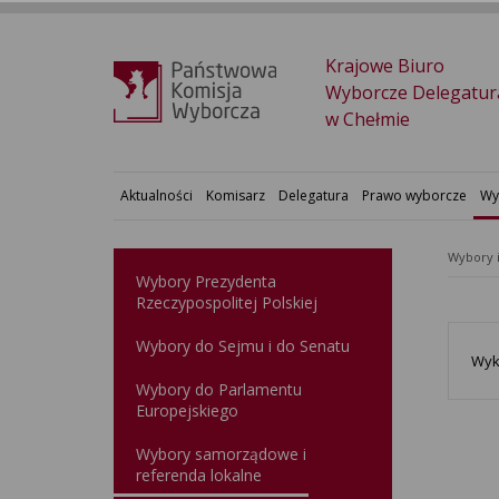
Krajowe Biuro
Wyborcze Delegatur
w Chełmie
Aktualności
Komisarz
Delegatura
Prawo wyborcze
Wy
Wybory 
Wybory Prezydenta
Rzeczypospolitej Polskiej
Wybory do Sejmu i do Senatu
Wyk
Wybory do Parlamentu
Europejskiego
Wybory samorządowe i
referenda lokalne