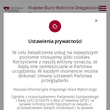
Krajowe Biuro Wyborcze Delegatura w
Chełmie
Deklaracja dostępności
Ustawienia prywatności
W celu świadczenia usług na najwyższym
poziomie stosujemy pliki cookies.
więcej
Korzystanie z naszej witryny oznacza, że
będą one zamieszczane w Państwa
Wybory i referenda
Wybory do Sejmu i do Senatu
Wybory uzupełniające do Senatu RP
Kadencja 2007-2011
urządzeniu. W każdym momencie można
Wybory uzupełniające Senat 2008 - okręg nr 21
dokonać zmiany ustawień Państwa
przeglądarki.
Klauzula informacyjna Krajowego Biura Wyborczego
Uchwała Państwowej Komisji Wyborczej z dnia 15 września
Zgodnie z rozporządzeniem Parlamentu Europejskiego
2008 r. w sprawie rozwiązania okręgowej i obwodowych
i Rady (UE) 2016/679 z dnia 27 kwietnia 2016 r. w
komisji wyborczych powołanych w celu przeprowadzenia
sprawie ochrony osób fizycznych w związku z
wyborów uzupełniających do Senatu Rzeczypospolitej
przetwarzaniem danych osobowych i w sprawie