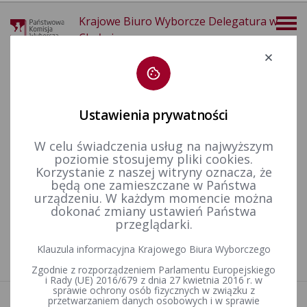
Krajowe Biuro Wyborcze Delegatura w
Chełmie
Deklaracja dostępności
Ustawienia prywatności
W celu świadczenia usług na najwyższym
poziomie stosujemy pliki cookies.
więcej
Korzystanie z naszej witryny oznacza, że
będą one zamieszczane w Państwa
Wybory i referenda
Wybory samorządowe i referenda lokalne
Wybory samorządowe w 2006&nbsp;r.
urządzeniu. W każdym momencie można
dokonać zmiany ustawień Państwa
przeglądarki.
Nie znaleziono artykułów
Klauzula informacyjna Krajowego Biura Wyborczego
Zgodnie z rozporządzeniem Parlamentu Europejskiego
i Rady (UE) 2016/679 z dnia 27 kwietnia 2016 r. w
sprawie ochrony osób fizycznych w związku z
przetwarzaniem danych osobowych i w sprawie
Aktualności