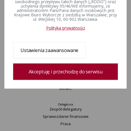
swobodnego przepływu takich danych („RODO”) oraz
Wydarzenia
uchylenia dyrektywy 95/46/WE informujemy, że
administratorem Pani/Pana danych osobowych jest
Informacje
Krajowe Biuro Wyborcze z siedzibą w Warszawie, przy
Wyjaśnienia, stanowiska, komunikaty
ul. Wiejskiej 10, 00-902 Warszawa.
Uchwały
Polityka prywatności
Postanowienia
Zamówienia publiczne
Urzędnicy wyborczy
Ustawienia zaawansowane
Okręgi wyborcze i obwody głosowania
Konkurs „Wybieram Wybory”
Archiwum
Akceptuję i przechodzę do serwisu
Komisarz
Delegatura
Zespół delegatury
Sprawozdanie finansowe
Praca