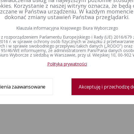
kies. Korzystanie z naszej witryny oznacza, że będą
zczane w Państwa urządzeniu. W każdym momenci
dokonać zmiany ustawień Państwa przeglądarki.
Klauzula informacyjna Krajowego Biura Wyborczego
 z rozporządzeniem Parlamentu Europejskiego i Rady (UE) 2016/679 z
2016 r. w sprawie ochrony osób fizycznych w związku z przetwarzan
h i w sprawie swobodnego przepływu takich danych („RODO”) oraz 
 95/46/WE informujemy, że administratorem Pani/Pana danych osob
iuro Wyborcze z siedzibą w Warszawie, przy ul. Wiejskiej 10, 00-902
Polityka prywatności
ienia zaawansowane
Akceptuję i przechodzę d