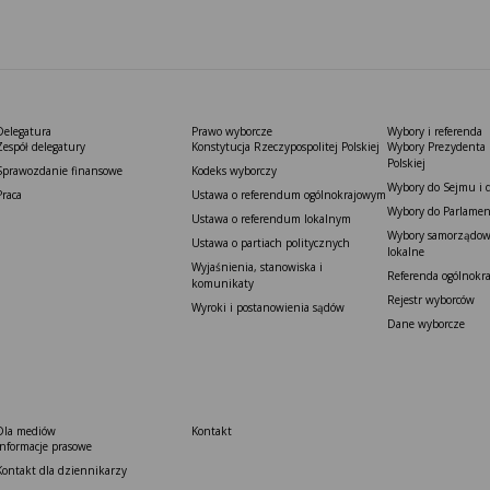
Delegatura
Prawo wyborcze
Wybory i referenda
Zespół delegatury
Konstytucja Rzeczypospolitej Polskiej​
Wybory Prezydenta 
Polskiej
Sprawozdanie finansowe
Kodeks wyborczy
Wybory do Sejmu i 
Praca
Ustawa o referendum ogólnokrajowym
Wybory do Parlamen
Ustawa o referendum lokalnym
Wybory samorządowe
Ustawa o partiach politycznych
lokalne
Wyjaśnienia, stanowiska i
Referenda ogólnokr
komunikaty
Rejestr wyborców
Wyroki i postanowienia sądów
Dane wyborcze
Dla mediów
Kontakt
Informacje prasowe
Kontakt dla dziennikarzy