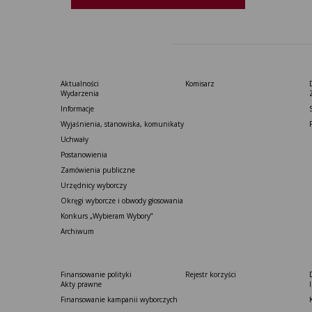
Aktualności
Komisarz
Wydarzenia
Informacje
Wyjaśnienia, stanowiska, komunikaty
Uchwały
Postanowienia
Zamówienia publiczne
Urzędnicy wyborczy
Okręgi wyborcze i obwody głosowania
Konkurs „Wybieram Wybory”
Archiwum
Finansowanie polityki
Rejestr korzyści
Akty prawne
Finansowanie kampanii wyborczych