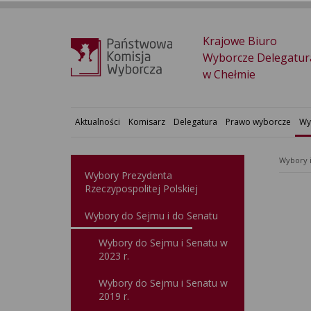
Krajowe Biuro
Wyborcze Delegatur
w Chełmie
Aktualności
Komisarz
Delegatura
Prawo wyborcze
Wy
Wybory 
Wybory Prezydenta
Rzeczypospolitej Polskiej
Wybory do Sejmu i do Senatu
Wybory do Sejmu i Senatu w
2023 r.
Wybory do Sejmu i Senatu w
2019 r.