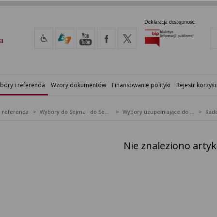
Deklaracja dostępności
a
bory i referenda
Wzory dokumentów
Finansowanie polityki
Rejestr korzyśc
i referenda
Wybory do Sejmu i do Senatu
Wybory uzupełniające do Senatu RP
Kade
Nie znaleziono arty