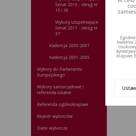
Senat 2010 - okręg nr
coo
15 i 30
zamies
Wybory uzupełniające
Senat 2011 - okręg nr
37
Zgodnie
kwietnia 
Kadencja 2005-2007
osobowyc
dyrektywy
Krajowe B
Kadencja 2001-2005
Wybory do Parlamentu
Europejskiego
Wybory samorządowe i
Ustaw
referenda lokalne
Referenda ogólnokrajowe
Rejestr wyborców
Dane wyborcze