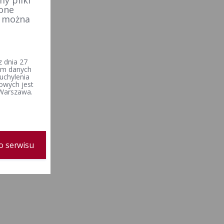
 one
e można
 dnia 27
iem danych
uchylenia
owych jest
 Warszawa.
o serwisu