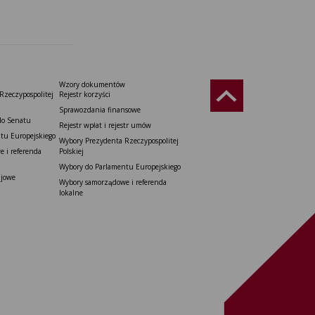
Wzory dokumentów
Rzeczypospolitej
Rejestr korzyści
Sprawozdania finansowe
do Senatu
Rejestr wpłat i rejestr umów
tu Europejskiego
Wybory Prezydenta Rzeczypospolitej
 i referenda
Polskiej
Wybory do Parlamentu Europejskiego
ajowe
Wybory samorządowe i referenda
lokalne