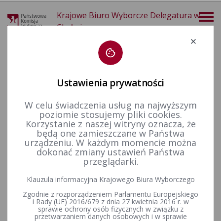
Krajowe Biuro Wyborcze Delegatura w
Chełmie
Deklaracja dostępności
Ustawienia prywatności
W celu świadczenia usług na najwyższym
poziomie stosujemy pliki cookies.
więcej
Korzystanie z naszej witryny oznacza, że
będą one zamieszczane w Państwa
Wzory dokumentów
WNIOSEK O UDOSTĘPNIENIE INFORMACJI PUBLICZNEJ
urządzeniu. W każdym momencie można
dokonać zmiany ustawień Państwa
WNIOSEK O UDOSTĘPNIENIE
przeglądarki.
INFORMACJI PUBLICZNEJ
Klauzula informacyjna Krajowego Biura Wyborczego
Zgodnie z rozporządzeniem Parlamentu Europejskiego
Wniosek o udostępnienie informacji publicznej
i Rady (UE) 2016/679 z dnia 27 kwietnia 2016 r. w
sprawie ochrony osób fizycznych w związku z
przetwarzaniem danych osobowych i w sprawie
Rejestr zmian