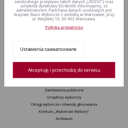
swobodnego przepływu takich danych („RODO”) oraz
uchylenia dyrektywy 95/46/WE informujemy, że
administratorem Pani/Pana danych osobowych jest
Krajowe Biuro Wyborcze z siedzibą w Warszawie, przy
Data utworzenia
08-03-2022 10:57
ul. Wiejskiej 10, 00-902 Warszawa.
Wprowadził:
Agnieszka Rutkowska
Polityka prywatności
Ustawienia zaawansowane
Aktualności
Wydarzenia
Informacje
Wyjaśnienia, stanowiska, komunikaty
Akceptuję i przechodzę do serwisu
Uchwały
Postanowienia
Zamówienia publiczne
Urzędnicy wyborczy
Okręgi wyborcze i obwody głosowania
Konkurs „Wybieram Wybory”
Archiwum