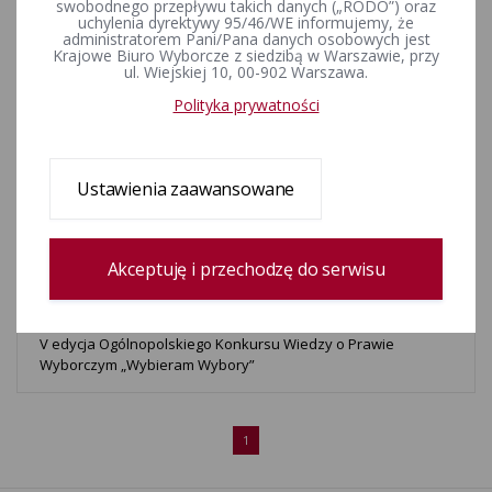
swobodnego przepływu takich danych („RODO”) oraz
o Prawie Wyborczym „Wybieram Wybory"
uchylenia dyrektywy 95/46/WE informujemy, że
administratorem Pani/Pana danych osobowych jest
Krajowe Biuro Wyborcze z siedzibą w Warszawie, przy
ul. Wiejskiej 10, 00-902 Warszawa.
Wyniki drugiego etapu V edycji konkursu „Wybieram Wybory”
(protokół)
Polityka prywatności
II etap V edycji Ogólnopolskiego Konkursu Wiedzy o Prawie
Ustawienia zaawansowane
Wyborczym „Wybieram Wybory”
Zmiana Regulaminu V edycji Ogólnopolskiego Konkursu
Akceptuję i przechodzę do serwisu
Wiedzy o Prawie Wyborczym „Wybieram Wybory”
V edycja Ogólnopolskiego Konkursu Wiedzy o Prawie
Wyborczym „Wybieram Wybory”
1