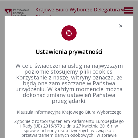
Krajowe Biuro Wyborcze Delegatura w
Chełmie
Deklaracja dostępności
Ustawienia prywatności
W celu świadczenia usług na najwyższym
poziomie stosujemy pliki cookies.
więcej
Korzystanie z naszej witryny oznacza, że
będą one zamieszczane w Państwa
Aktualności
Konkurs „Wybieram Wybory”
V edycja
urządzeniu. W każdym momencie można
dokonać zmiany ustawień Państwa
przeglądarki.
Za nami finał V edycji Ogólnopolskiego Konkursu Wiedzy o
Klauzula informacyjna Krajowego Biura Wyborczego
Prawie Wyborczym „Wybieram Wybory"
Zgodnie z rozporządzeniem Parlamentu Europejskiego
i Rady (UE) 2016/679 z dnia 27 kwietnia 2016 r. w
sprawie ochrony osób fizycznych w związku z
przetwarzaniem danych osobowych i w sprawie
16 stycznia - finał V edycji Ogólnopolskiego Konkursu Wiedzy